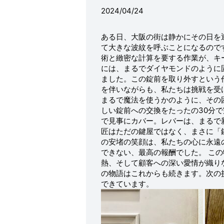
2024/04/24
ある日、大阪の街は静かにその日を
て大きな波紋を呼ぶことになるので
術と緻密な計算を要する作業が、キ
には、まるでダイヤモンドのように
ました。この錠前を取り外すという
を伴いながらも、私たちは挑戦を受
まるで魔法を使うかのように、その
しい錠前への交換をたったの30分
で見事にカバー。レバーは、まるで
匠はただの鍵屋ではなく、まさに「
の安堵の笑顔は、私たちの心に永遠
できない、最高の報酬でした。 こ
熱、そして顧客への深い愛情が織り
の物語はこれからも続きます。次の
できています。