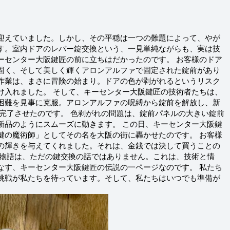
迎えていました。しかし、その平穏は一つの難題によって、やが
す。室内ドアのレバー錠交換という、一見単純ながらも、実は技
ーセンター大阪鍵匠の前に立ちはだかったのです。 お客様のドア
固く、そして美しく輝くアロンアルファで固定された錠前があり
作業は、まさに冒険の始まり。ドアの色が剥がれるというリスク
け入れました。 そして、キーセンター大阪鍵匠の技術者たちは、
困難を見事に克服。アロンアルファの呪縛から錠前を解放し、新
で完了させたのです。 色剥がれの問題は、錠前パネルの大きい錠前
新品のようにスムーズに動きます。 この日、キーセンター大阪鍵
鍵の魔術師」としてその名を大阪の街に轟かせたのです。 お客様
の輝きを与えてくれました。それは、金銭では決して買うことの
の物語は、ただの鍵交換の話ではありません。これは、技術と情
なす、キーセンター大阪鍵匠の伝説の一ページなのです。 私たち
挑戦が私たちを待っています。そして、私たちはいつでも準備が