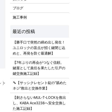
ブログ
施工事例
【勝手口で突然の締め出し発生！
ユニロックの盲点が招く鍵閉じ込
めと、再発を防ぐ最適解】
【7年ぶりの再会がつなぐ信頼。
鍵屋として責任を果たした引戸の
鍵交換施工記録】
🔧【サッシクレセント錠の“舐めた
ト
ネジ”救出と交換作業】
【刺さらないMUL‑T‑LOCKを救出
し、KABA Ace3238へ安全交換し
た施工記録】