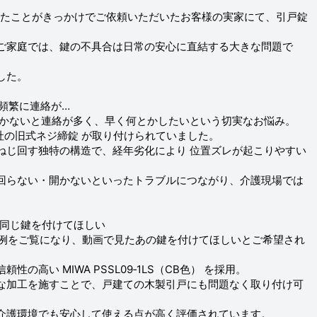
なったことがきっかけでご依頼いただいたお客様の実家にて、引戸錠
ご家庭では、鍵の不具合は日常の安心に直結する大きな問題で
した。
頻繁に連絡が…
開かないと連絡が多く、早く何とかしたいという切実なお悩み。
D社の旧式ネジ締錠 が取り付けられていました。
ねじ回す独特の構造で、経年劣化により 位置ズレが起こりやすい
回らない・開かないといったトラブルにつながり、介護現場では
見て同じ鍵を付けてほしい
施工例をご覧になり、動画で見たあの鍵を付けてほしいとご希望され
の高い MIWA PSSL09‑1LS（CB色） を採用。
な加工を施すことで、戸建ての木製引戸にも問題なく取り付け可
介護環境でも安心して使える点が高く評価されています。