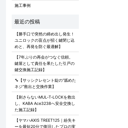
施工事例
【勝手口で突然の締め出し発生！
ユニロックの盲点が招く鍵閉じ込
めと、再発を防ぐ最適解】
【7年ぶりの再会がつなぐ信頼。
鍵屋として責任を果たした引戸の
鍵交換施工記録】
🔧【サッシクレセント錠の“舐めた
ネジ”救出と交換作業】
【刺さらないMUL‑T‑LOCKを救出
し、KABA Ace3238へ安全交換し
た施工記録】
【ヤマハAXIS TREET125｜紛失キ
ーを最短20分で復旧したプロの実