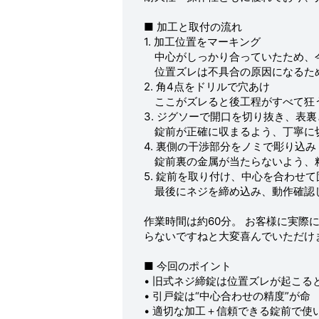
■ 加工と取付の流れ
1. 加工位置をマーキング
中心がしっかり合っていたため、
位置ズレは不具合の原因になるた
2. 角4点をドリルで穴あけ
ここがズレると後工程がすべて狂
3. ジグソーで開口を切り抜き、表
錠前が正確に収まるよう、丁寧に
4. 裏側の干渉部分をノミで彫り込み
錠前裏の金属が当たらないよう、
5. 錠前を取り付け、中心を合わせて
最後にネジを締め込み、動作確認
作業時間は約60分。 お客様に実
らないですねと大変喜んでいただけ
■ 今回のポイント
• 旧式ネジ締錠は位置ズレが起こる
• 引戸錠は“中心合わせの精度”が命
• 適切な加工＋信頼できる錠前で使