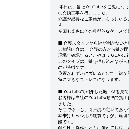
本日は、当社YouTubeをご覧に
の交換工事を行いました。
介護が必要なご家族がいらっしゃる
す。
今回もまさにその典型的なケースで
■ 介護スタッフから鍵が開かないと
ご相談内容は、 介護の方から鍵が
現場で確認すると、やはり GUAR
このタイプは、鍵を押し込みながら
のが特徴です。
位置がわずかにズレるだけで、鍵が
特に大きなストレスになります。
■ YouTubeで紹介した施工例を
お客様は当社のYouTube動画で
ました。
そこで今回も、引戸錠の定番であり信頼性
本来はサッシ用の錠前ですが、適切
能です。
耐久性・操作性ともに優れており、