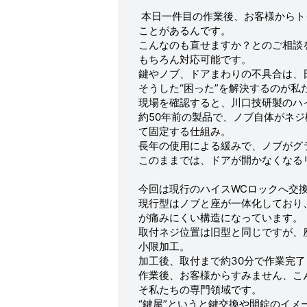
本日一件目の作業後、お客様からト
ことがあるんです。
こんなのも直せますか？とのご相談
もちろん対応可能です。
鍵やノブ、ドアまわりの不具合は、
そうした“困った”を解決するのが私
現場を確認すると、川口技研製のハ
約50年前の製品で、ノブ自体がネ
て固定する仕組み。
長年の使用による緩みで、ノブがグ
このままでは、ドアが開かなくなる
今回は現行のハイスWCロックへ交
現行型はノブと座が一体化しており
が痛みにくい構造になっています。
取付ネジ位置は旧型と同じですが、
小限加工。
加工後、取付まで約30分で作業完
作業後、お客様からすみません、こ
そ私たちの専門領域です。
“鍵屋”というと鍵交換や開錠のイ