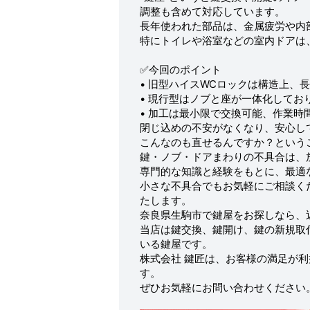
調整も含めて対応しています。
長年使われた部品は、金属疲労や内
特にトイレや浴室などの室内ドアは
✅今回のポイント
• 旧型ハイスWCロックは構造上、
• 現行型はノブと座が一体化してお
• 加工は最小限で交換可能、作業時
閉じ込めの不安がなくなり、安心し
こんなのも直せるんですか？という
鍵・ノブ・ドアまわりの不具合は、
専門的な知識と経験をもとに、最適
小さな不具合でもお気軽にご相談く
たします。
奈良県生駒市で鍵屋をお探しなら、近
当店は鍵交換、鍵開け、鍵の新規取
いる鍵屋です。
株式会社 鍵匠は、お客様の満足が
す。
ぜひお気軽にお問い合わせください