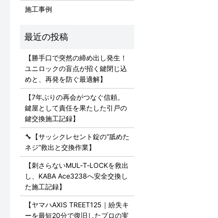
施工事例
【勝手口で突然の締め出し発生！
ユニロックの盲点が招く鍵閉じ込
めと、再発を防ぐ最適解】
【7年ぶりの再会がつなぐ信頼。
鍵屋として責任を果たした引戸の
鍵交換施工記録】
🔧【サッシクレセント錠の“舐めた
ネジ”救出と交換作業】
【刺さらないMUL‑T‑LOCKを救出
し、KABA Ace3238へ安全交換し
た施工記録】
【ヤマハAXIS TREET125｜紛失キ
ーを最短20分で復旧したプロの実