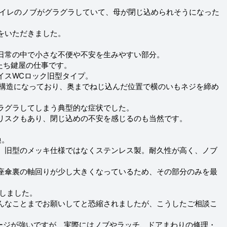
イレのノブがグラグラしていて、母が閉じ込められそうになった
をいただきました。
日常の中で小さな不便や不安を生みやすい部分。
たち鍵屋の仕事です。
イスWCロック旧型タイプ。
ジ構造になっており、奥までねじ込んだ位置で横のいもネジを締め
ラグラしてしまう典型的な症状でした。
リスクもあり、閉じ込めの不安を感じるのも当然です。
換。
、旧型のメッキ仕様ではなくステンレス製。耐久性が高く、ノブ
座傘裏の軸回りが少し大きくなっているため、その部分のみを最
了しました。
んなことまでお願いしてと恐縮されましたが、こうしたご相談こ
メージが強いですが、実際にはノブやラッチ、ドアまわりの修理・