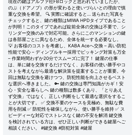
現在の鍵はアルファ社FBロックと思われていましたが、
のぶ（ドアノブ）の形が変わると使いづらいとの理由で慎
重な交換を希望。 🔍 実際に確認すると… 送られた写真を
チェックすると、鍵の種類はMIWA HPDタイプであること
が判明！このタイプであれば錠前全体の交換は不要で、シ
リンダー交換のみで対応可能。さらにこのマンションの鍵
は各部屋ごとに異なるため、全体を統一する必要なし。
💡 お客様のコストを考慮し、KABA Aceへ交換 – 高い防犯
性能で安心 – ディンプルキー採用でピッキング対策も万全
– 作業時間わずか20分でスムーズに完了！ 鍵屋の仕事
は、単に鍵を交換するだけでなく、お客様の使い勝手やコ
ストを考えながら最適な解決策を提案することが重要。今
回は無駄な交換を避けつつ、防犯性能を向上させるベスト
な選択へ導きました。 🔑 鍵の交換は専門知識がカギ！安
心・安全な暮らしへ 鍵の種類は数多くあり、「とりあえ
ず交換」ではなく、正しい判断をして最適な選択をするこ
とが大切です。 ✅ 交換不要のケースを見極め、無駄な費
用を削減 ✅ 防犯性を確保しながら、使い勝手を維持 ✅ ス
ピーディーな対応でストレスなく鍵の不安を解消 鍵交換
を検討されている方は、ぜひ正しい判断ができる鍵屋へご
相談ください。 #鍵交換 #防犯対策 #鍵屋