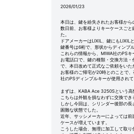
2026/01/23
本日は、鍵を紛失されたお客様から
数日前、お客様よりキーケースごと
た。
ドアメーカーはLIXIL、鍵にもLIX
鍵番号は6桁で、形状からディンプ
これらの情報から、MIWA社のPS
お電話口で、鍵の種類・交換方法・
で、本日改めて正式なご依頼をいた
お客様のご帰宅が20時とのことで、
社のPSディンプルキーが使用され
まずは、KABA Ace 3250Sと
こちらは外観を損なわずに交換でき
しかし今回は、シリンダー後部の長
困難な状態でした。
近年、サッシメーカーによっては前
ケースが増えています。
こうした場合、無理に加工して取り