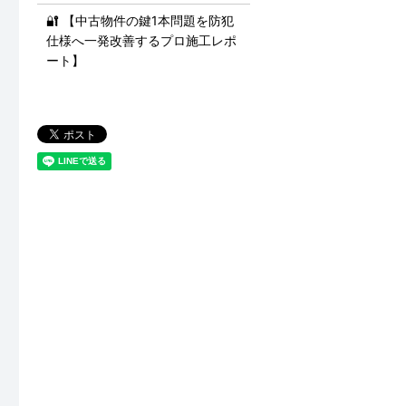
🔐 【中古物件の鍵1本問題を防犯
仕様へ一発改善するプロ施工レポ
ート】