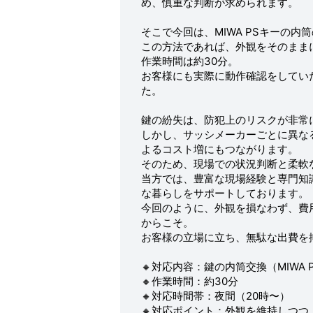
め、慎重な判断が求められます。
そこで今回は、MIWA PSキーの
この方法であれば、外観をそのまま
作業時間は約30分。
お客様にも実際に動作確認をしてい
た。
鍵の紛失は、防犯上のリスクが非常
しかし、サッシメーカーごとに異な
よるコスト増にもつながります。
そのため、現場での状況判断と柔軟
当方では、豊富な現場経験と専門知
な暮らしをサポートしております。
今回のように、外観を損なわず、費
からこそ。
お客様の立場に立ち、無駄な出費を
🔸対応内容：鍵の内筒交換（MIWA
🔸作業時間：約30分
🔸対応時間帯：夜間（20時〜）
🔸対応ポイント：外観を維持しつつ