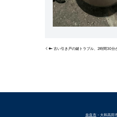
🔑 古い引き戸の鍵トラブル、2時間30
奈良市
・大和高田