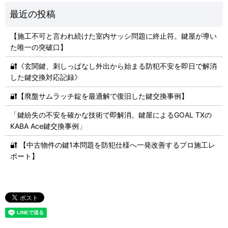
【施工不可と言われ続けた室内サッシ問題に終止符。鍵屋が導い
た唯一の突破口】
🔐《玄関鍵、刺しっぱなし外出から始まる防犯不安を即日で解消
した鍵交換対応記録》
🔐【廃盤サムラッチ錠を最適解で復旧した鍵交換事例】
「鍵紛失の不安を確かな技術で即解消。鍵屋によるGOAL TXの
KABA Ace鍵交換事例」
🔐 【中古物件の鍵1本問題を防犯仕様へ一発改善するプロ施工レ
ポート】