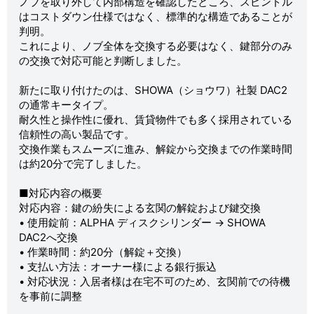
ノブを取り外して内部構造を確認したところ、スピンドル
はコストダウン仕様ではなく、標準的な構造であることが
判明。
これにより、ノブ全体を交換する必要はなく、鍵部分のみ
の交換で対応可能と判断しました。
新たに取り付けたのは、SHOWA（ショウワ）社製 DAC2
の通常キータイプ。
耐久性と操作性に優れ、賃貸物件でも多く採用されている
信頼性の高い製品です。
交換作業もスムーズに進み、解錠から交換までの作業時間
は約20分で完了しました。
■対応内容の概要
対応内容：鍵の紛失による玄関の解錠および鍵交換
• 使用錠前：ALPHA ディスクシリンダー → SHOWA
DAC2へ交換
• 作業時間：約20分（解錠＋交換）
• 支払い方法：オーナー様による銀行振込
• 対応状況：入居者様は在宅不可のため、玄関前での待機
を事前に調整