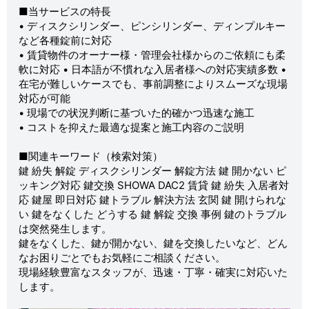
■当サービスの特長
• ディスクシリンダー、ピンシリンダー、ディンプルキー
など各種錠前に対応
• 賃貸物件のオーナー様・管理会社様からのご依頼にも柔
軟に対応 • 日本語が不慣れな入居者様への対応実績多数 •
在宅が難しいケースでも、事前調整によりスムーズな現場
対応が可能
• 現場での状況判断に基づいた的確かつ迅速な施工
• コストを抑えた最適な提案と施工内容のご説明
■関連キーワード（検索対策）
鍵 紛失 解錠 ディスクシリンダー 解錠方法 鍵 開かない ピ
ッキング対応 鍵交換 SHOWA DAC2 賃貸 鍵 紛失 入居者対
応 鍵屋 即日対応 鍵トラブル 解決方法 玄関 鍵 開けられな
い 鍵をなくした どうする 鍵 解錠 交換 事例 鍵のトラブル
は突然発生します。
鍵をなくした、鍵が開かない、鍵を交換したいなど、どん
なお困りごとでもお気軽にご相談ください。
現場経験豊富なスタッフが、迅速・丁寧・確実に対応いた
します。