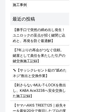
施工事例
【勝手口で突然の締め出し発生！
ユニロックの盲点が招く鍵閉じ込
めと、再発を防ぐ最適解】
【7年ぶりの再会がつなぐ信頼。
鍵屋として責任を果たした引戸の
鍵交換施工記録】
🔧【サッシクレセント錠の“舐めた
ネジ”救出と交換作業】
【刺さらないMUL‑T‑LOCKを救出
し、KABA Ace3238へ安全交換し
た施工記録】
【ヤマハAXIS TREET125｜紛失キ
ーを最短20分で復旧したプロの実