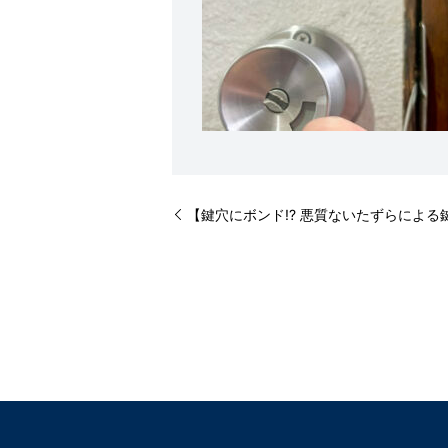
【鍵穴にボンド!? 悪質ないたずらによ