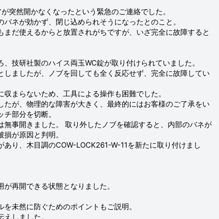
アが突然開かなくなったという緊急のご連絡でした。
のバネが効かず、閉じ込められそうになったとのこと。
もまだ使えるからと放置されがちですが、いざ完全に故障すると
ろ、技研社製のハイス両玉WC錠が取り付けられていました。
としましたが、ノブを回しても全く反応せず、完全に故障してい
に収まらないため、工具による操作も困難でした。
したが、物理的な障害が大きく、最終的にはお客様のご了承をい
ッチ部分を切断。
は無事開きました。 取り外したノブを確認すると、内部のバネが
破損が原因と判明。
り、木目調のCOW-LOCK261-W-11を新たに取り付けまし
用が再開できる状態となりました。
ルを未然に防ぐためのポイントもご説明。
伝えしました。