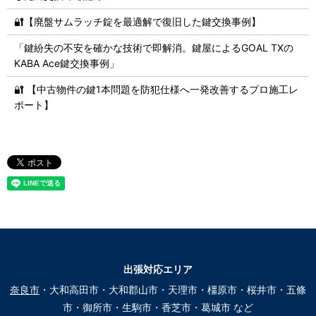
🔐【廃盤サムラッチ錠を最適解で復旧した鍵交換事例】
「鍵紛失の不安を確かな技術で即解消。鍵屋によるGOAL TXの
KABA Ace鍵交換事例」
🔐 【中古物件の鍵1本問題を防犯仕様へ一発改善するプロ施工レ
ポート】
出張対応エリア
奈良市
・大和高田市・大和郡山市・天理市・橿原市・桜井市・五條
市・御所市・生駒市・香芝市・葛城市 など