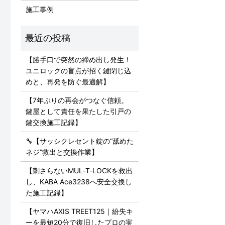
施工事例
【勝手口で突然の締め出し発生！
ユニロックの盲点が招く鍵閉じ込
めと、再発を防ぐ最適解】
【7年ぶりの再会がつなぐ信頼。
鍵屋として責任を果たした引戸の
鍵交換施工記録】
🔧【サッシクレセント錠の“舐めた
ネジ”救出と交換作業】
【刺さらないMUL‑T‑LOCKを救出
し、KABA Ace3238へ安全交換し
た施工記録】
【ヤマハAXIS TREET125｜紛失キ
ーを最短20分で復旧したプロの実