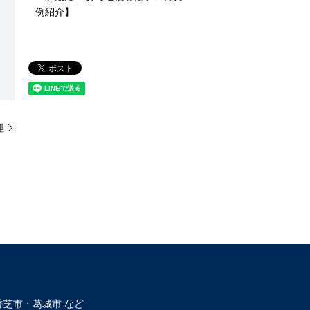
例紹介】
理
芝市・葛城市 など