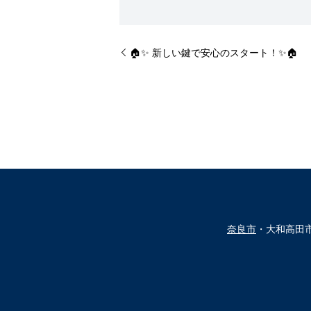
🏠✨ 新しい鍵で安心のスタート！✨🏠
奈良市
・大和高田