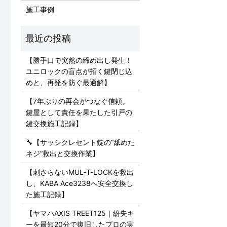
施工事例
【勝手口で突然の締め出し発生！
ユニロックの盲点が招く鍵閉じ込
めと、再発を防ぐ最適解】
【7年ぶりの再会がつなぐ信頼。
鍵屋として責任を果たした引戸の
鍵交換施工記録】
🔧【サッシクレセント錠の“舐めた
ネジ”救出と交換作業】
【刺さらないMUL‑T‑LOCKを救出
し、KABA Ace3238へ安全交換し
た施工記録】
【ヤマハAXIS TREET125｜紛失キ
ーを最短20分で復旧したプロの実