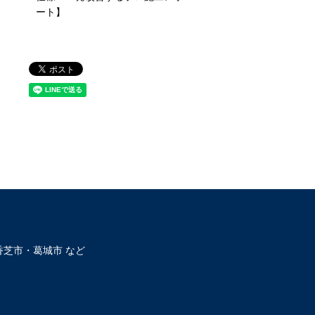
ート】
芝市・葛城市 など