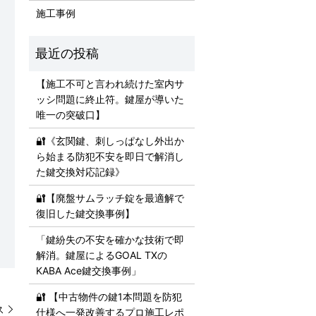
施工事例
【施工不可と言われ続けた室内サ
ッシ問題に終止符。鍵屋が導いた
唯一の突破口】
🔐《玄関鍵、刺しっぱなし外出か
ら始まる防犯不安を即日で解消し
た鍵交換対応記録》
🔐【廃盤サムラッチ錠を最適解で
復旧した鍵交換事例】
「鍵紛失の不安を確かな技術で即
解消。鍵屋によるGOAL TXの
KABA Ace鍵交換事例」
🔐 【中古物件の鍵1本問題を防犯
ス
仕様へ一発改善するプロ施工レポ