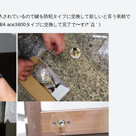
入されているので鍵を防犯タイプに交換して欲しいと言う依頼で
A ace3600タイプに交換して完了で〜す
(*´Д｀)