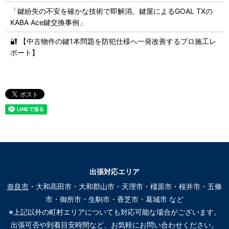
「鍵紛失の不安を確かな技術で即解消。鍵屋によるGOAL TXの
KABA Ace鍵交換事例」
🔐 【中古物件の鍵1本問題を防犯仕様へ一発改善するプロ施工レ
ポート】
出張対応エリア
奈良市
・大和高田市・大和郡山市・天理市・橿原市・桜井市・五條
市・御所市・生駒市・香芝市・葛城市 など
※上記以外の町村エリアについても対応可能な場合がございます。
出張可否や到着目安時間など、お気軽にお問い合わせください。