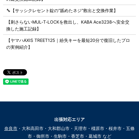
🔧【サッシクレセント錠の“舐めたネジ”救出と交換作業】
【刺さらないMUL‑T‑LOCKを救出し、KABA Ace3238へ安全交
換した施工記録】
【ヤマハAXIS TREET125｜紛失キーを最短20分で復旧したプロ
の実例紹介】
出張対応エリア
奈良市
・大和高田市・大和郡山市・天理市・橿原市・桜井市・五條
市・御所市・生駒市・香芝市・葛城市 など