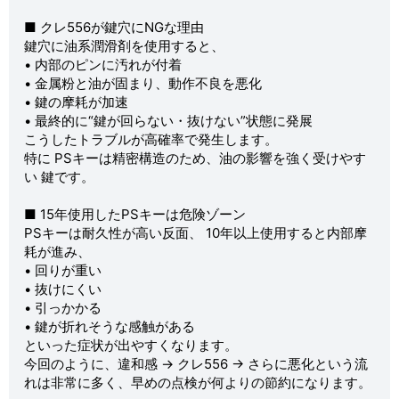
■ クレ556が鍵穴にNGな理由
鍵穴に油系潤滑剤を使用すると、
• 内部のピンに汚れが付着
• 金属粉と油が固まり、動作不良を悪化
• 鍵の摩耗が加速
• 最終的に“鍵が回らない・抜けない”状態に発展
こうしたトラブルが高確率で発生します。
特に PSキーは精密構造のため、油の影響を強く受けやす
い 鍵です。
■ 15年使用したPSキーは危険ゾーン
PSキーは耐久性が高い反面、 10年以上使用すると内部摩
耗が進み、
• 回りが重い
• 抜けにくい
• 引っかかる
• 鍵が折れそうな感触がある
といった症状が出やすくなります。
今回のように、違和感 → クレ556 → さらに悪化という流
れは非常に多く、早めの点検が何よりの節約になります。