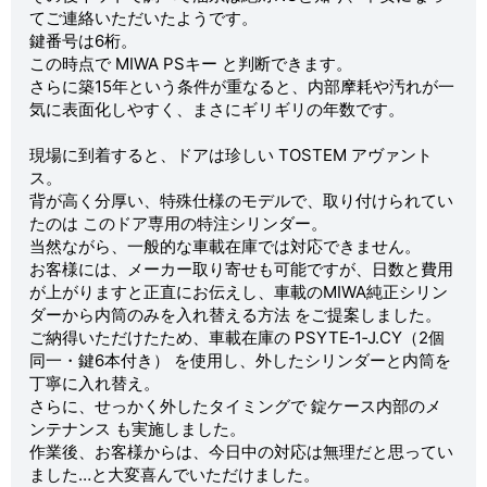
てご連絡いただいたようです。
鍵番号は6桁。
この時点で MIWA PSキー と判断できます。
さらに築15年という条件が重なると、内部摩耗や汚れが一
気に表面化しやすく、まさにギリギリの年数です。
現場に到着すると、ドアは珍しい TOSTEM アヴァント
ス。
背が高く分厚い、特殊仕様のモデルで、取り付けられてい
たのは このドア専用の特注シリンダー。
当然ながら、一般的な車載在庫では対応できません。
お客様には、メーカー取り寄せも可能ですが、日数と費用
が上がりますと正直にお伝えし、車載のMIWA純正シリン
ダーから内筒のみを入れ替える方法 をご提案しました。
ご納得いただけたため、車載在庫の PSYTE‑1‑J.CY（2個
同一・鍵6本付き） を使用し、外したシリンダーと内筒を
丁寧に入れ替え。
さらに、せっかく外したタイミングで 錠ケース内部のメ
ンテナンス も実施しました。
作業後、お客様からは、今日中の対応は無理だと思ってい
ました…と大変喜んでいただけました。