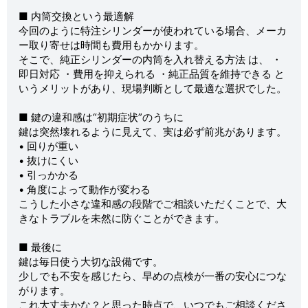
■ 内筒交換という最適解
今回のように特注シリンダーが使われている場合、メーカ
ー取り寄せは時間も費用もかかります。
そこで、純正シリンダーの内筒を入れ替える方法 は、 ・
即日対応 ・費用を抑えられる ・純正品質を維持できる と
いうメリットがあり、現場判断として最適な選択でした。
■ 鍵の違和感は“初期症状”のうちに
鍵は突然壊れるように見えて、実は必ず前兆があります。
• 回りが重い
• 抜けにくい
• 引っかかる
• 角度によって動作が変わる
こうした小さな違和感の段階でご相談いただくことで、大
きなトラブルを未然に防ぐことができます。
■ 最後に
鍵は毎日使う大切な設備です。
少しでも不安を感じたら、早めの点検が一番の安心につな
がります。
これ大丈夫かな？と思った時点で、いつでもご相談くださ