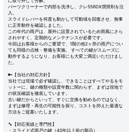
に取り外して分解。
パーツクリーナーで内部を洗浄し、クレ556DX潤滑剤を注
入。
スライドレバーを何度も動かして可動域を回復させ、無事
に正常動作を確認しました。
この年代の雨戸は、屋外に設置されているため雨風にさら
されやすく、定期的なメンテナンスが必要です。
今回はお客様からのご要望で、1階の他2ヶ所の雨戸につい
ても同様の点検・整備を実施。 すべての鍵がスムーズに
動作するようになり、お客様にも大変ご満足いただけまし
た。
🔑【当社の対応方針】
当社では現場で必ず確認し、できることはすべてやるをモ
ットーに、鍵の種類や設置年数に関わらず、まずは現地で
の状況確認を徹底しています。
古い鍵だからといって、すぐに交換を勧めるのではなく、
まずは修理・再生の可能性を探り、コストを抑えた最適な
方法をご提案いたします。
🔧【対応実績と専門性】
・スライド式雨戸の鍵（40年以上前の製品）