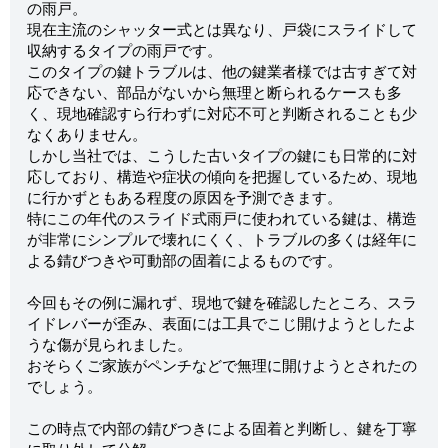
の雨戸。
現在主流のシャッター式とは異なり、戸袋にスライドして
収納するタイプの雨戸です。
このタイプの鍵トラブルは、他の鍵業者様では古すぎて対
応できない、部品がないから無理と断られるケースも多
く、現地確認すら行わずに対応不可と判断されることも少
なくありません。
しかし当社では、こうした古いタイプの鍵にも日常的に対
応しており、構造や症状の傾向を把握しているため、現地
に行かずともある程度の原因を予測できます。
特にこの年代のスライド式雨戸に使われている鍵は、構造
が非常にシンプルで壊れにくく、トラブルの多くは経年に
よる錆びつきや可動部の固着によるものです。
今回もその例に漏れず、現地で鍵を確認したところ、スラ
イドレバーが歪み、表面には工具でこじ開けようとしたよ
うな傷が見られました。
おそらくご家族がペンチなどで無理に開けようとされたの
でしょう。
この時点で内部の錆びつきによる固着と判断し、鍵を丁寧