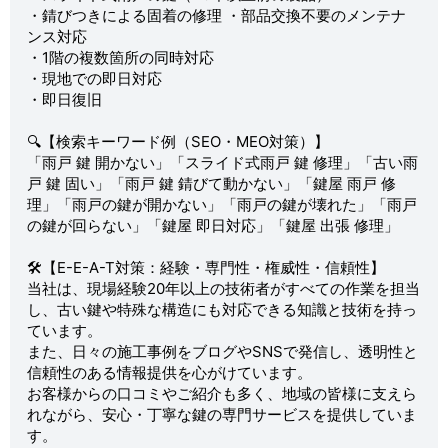
・錆びつきによる固着の修理 ・部品交換不要のメンテナ
ンス対応
・1階の複数箇所の同時対応
・現地での即日対応
・即日復旧
🔍【検索キーワード例（SEO・MEO対策）】
「雨戸 鍵 開かない」「スライド式雨戸 鍵 修理」「古い雨
戸 鍵 固い」「雨戸 鍵 錆びて動かない」「鍵屋 雨戸 修
理」「雨戸の鍵が開かない」「雨戸の鍵が壊れた」「雨戸
の鍵が回らない」「鍵屋 即日対応」「鍵屋 出張 修理」
🛠【E-E-A-T対策：経験・専門性・権威性・信頼性】
当社は、現場経験20年以上の技術者がすべての作業を担当
し、古い鍵や特殊な構造にも対応できる知識と技術を持っ
ています。
また、日々の施工事例をブログやSNSで発信し、透明性と
信頼性のある情報提供を心がけています。
お客様からの口コミやご紹介も多く、地域の皆様に支えら
れながら、安心・丁寧な鍵の専門サービスを提供していま
す。