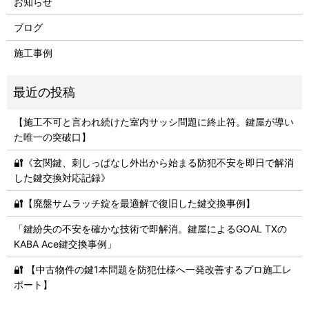
お知らせ
ブログ
施工事例
【施工不可と言われ続けた室内サッシ問題に終止符。鍵屋が導い
た唯一の突破口】
🔐《玄関鍵、刺しっぱなし外出から始まる防犯不安を即日で解消
した鍵交換対応記録》
🔐【廃盤サムラッチ錠を最適解で復旧した鍵交換事例】
「鍵紛失の不安を確かな技術で即解消。鍵屋によるGOAL TXの
KABA Ace鍵交換事例」
🔐 【中古物件の鍵1本問題を防犯仕様へ一発改善するプロ施工レ
ポート】