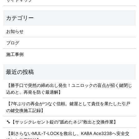
お知らせ
ブログ
施工事例
【勝手口で突然の締め出し発生！ユニロックの盲点が招く鍵閉じ
込めと、再発を防ぐ最適解】
【7年ぶりの再会がつなぐ信頼。鍵屋として責任を果たした引戸
の鍵交換施工記録】
🔧【サッシクレセント錠の“舐めたネジ”救出と交換作業】
【刺さらないMUL‑T‑LOCKを救出し、KABA Ace3238へ安全交