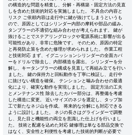
の構造的な問題を精査し、分解・再構築・固定方法の見直
しを含めた技術的対応を実施しました。 不具合の内容と
リスク ご依頼内容は走行中に鍵が抜けてしまうというも
ので、原因としてはシリンダー内部の摩耗や部品の緩み、
タンブラーの不適切な組み合わせが考えられます。 鍵が
抜けることでステアリングロックや電源系統に影響が出る
可能性があり、非常に危険です。 そのため、原因の特定
と再発防止策を含めた修理が求められました。 作業工程
と技術対応 まず、イグニッションシリンダーの全面カバ
ーをドリルで除去し、内部構造を露出。 シリンダーを分
解し、キータンブラーの構成を見直して再組み立てを行い
ました。 鍵の保持力と回転動作を丁寧に検証し、走行中
に抜けない構造を確保。 テンションと噛み合わせの最適
化により、確実な動作を実現しました。 固定方法の工夫
とメンテナンス性 除去したカバー部分は、再整備を考慮
した構造に変更。 近いサイズのネジを選定し、タップ加
工で新たなネジ山を作成。 将来的な分解にも対応できる
ように設計しました。 ネジの長さはグラインダーで調整
し、見た目と機能性の両立を意識した仕上げを行いまし
た。 技術と配慮を込めた対応 鍵修理は単なる部品交換で
はなく、安全性と利便性を考慮した技術的判断が必要で