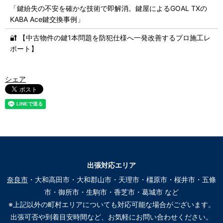
「鍵紛失の不安を確かな技術で即解消。鍵屋によるGOAL TXの
KABA Ace鍵交換事例」
🔐 【中古物件の鍵1本問題を防犯仕様へ一発改善するプロ施工レ
ポート】
シェア
出張対応エリア
奈良市
・大和高田市・大和郡山市・天理市・橿原市・桜井市・五條
市・御所市・生駒市・香芝市・葛城市 など
※上記以外の町村エリアについても対応可能な場合がございます。
出張可否や到着目安時間など、お気軽にお問い合わせください。