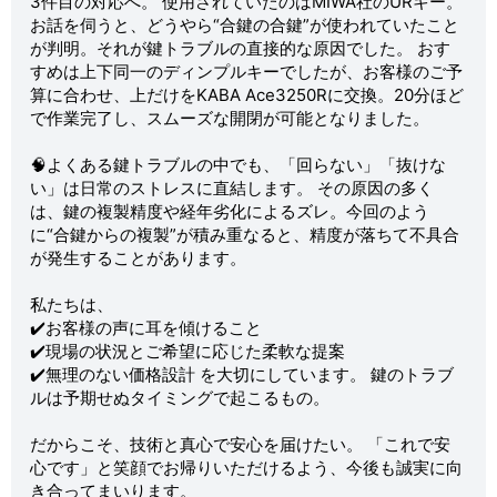
3件目の対応へ。 使用されていたのはMIWA社のURキー。
お話を伺うと、どうやら“合鍵の合鍵”が使われていたこと
が判明。それが鍵トラブルの直接的な原因でした。 おす
すめは上下同一のディンプルキーでしたが、お客様のご予
算に合わせ、上だけをKABA Ace3250Rに交換。20分ほど
で作業完了し、スムーズな開閉が可能となりました。
🧠よくある鍵トラブルの中でも、「回らない」「抜けな
い」は日常のストレスに直結します。 その原因の多く
は、鍵の複製精度や経年劣化によるズレ。今回のよう
に“合鍵からの複製”が積み重なると、精度が落ちて不具合
が発生することがあります。
私たちは、
✔️お客様の声に耳を傾けること
✔️現場の状況とご希望に応じた柔軟な提案
✔️無理のない価格設計 を大切にしています。 鍵のトラブ
ルは予期せぬタイミングで起こるもの。
だからこそ、技術と真心で安心を届けたい。 「これで安
心です」と笑顔でお帰りいただけるよう、今後も誠実に向
き合ってまいります。