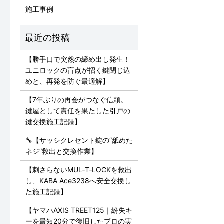
施工事例
【勝手口で突然の締め出し発生！
ユニロックの盲点が招く鍵閉じ込
めと、再発を防ぐ最適解】
【7年ぶりの再会がつなぐ信頼。
鍵屋として責任を果たした引戸の
鍵交換施工記録】
🔧【サッシクレセント錠の“舐めた
ネジ”救出と交換作業】
【刺さらないMUL‑T‑LOCKを救出
し、KABA Ace3238へ安全交換し
た施工記録】
【ヤマハAXIS TREET125｜紛失キ
ーを最短20分で復旧したプロの実