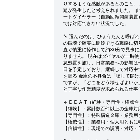
りするような感触があるとのこと。
題が発生したと考えられました。 
ートダイヤラー（自動回転開錠装置
では対応できない状況でした。
🔧 選んだのは、ひょうたんと呼ば
の破壊で確実に開錠できる戦略に切
直ぐ慎重に操作して約30分で見事
りません。 現在はダイヤルが一時
急処置を施し、日常業務への影響は
日を予定しており、継続して対応中で
を握る 金庫の不具合は「壊して開
ですが、「どこをどう壊せばよいか
と丁寧な作業精度が求められる仕事
🔸 E-E-A-T（経験・専門性・権
【経験】：累計数百件以上の金庫対応
【専門性】：特殊構造金庫・業務用ダ
【権威性】：業務用・個人用ともに
【信頼性】：現場での説明・対応・