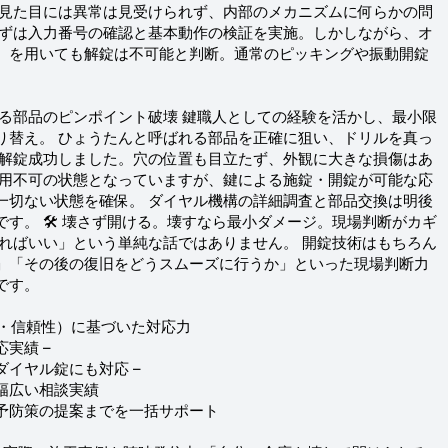
 見た目には異常は見受けられず、内部のメカニズムに何らかの問
まずは入力番号の確認と基本動作の検証を実施。しかしながら、オ
）を用いても解錠は不可能と判断。通常のピッキングや振動開錠
れる部品のピンポイント破壊 鍵職人としての経験を活かし、最小限
り替え。 ひょうたんと呼ばれる部品を正確に狙い、ドリルを真っ
に解錠成功しました。穴の位置も目立たず、外観に大きな損傷はあ
使用不可の状態となっていますが、鍵による施錠・開錠が可能な応
一切ない状態を確保。 ダイヤル機構の詳細調査と部品交換は明後
す。 🛠 壊さず開ける。壊すなら最小ダメージ。現場判断がカギ
ければいい」という単純な話ではありません。 開錠技術はもちろん
」「その後の復旧をどうスムーズに行うか」といった現場判断力
です。
威性・信頼性）に基づいた対応力
実績 –
イヤル錠にも対応 –
幅広い相談実績
予防策の提案までを一括サポート