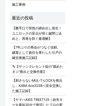
施工事例
【勝手口で突然の締め出し発生！
ユニロックの盲点が招く鍵閉じ込
めと、再発を防ぐ最適解】
【7年ぶりの再会がつなぐ信頼。
鍵屋として責任を果たした引戸の
鍵交換施工記録】
🔧【サッシクレセント錠の“舐めた
ネジ”救出と交換作業】
【刺さらないMUL‑T‑LOCKを救出
し、KABA Ace3238へ安全交換し
た施工記録】
【ヤマハAXIS TREET125｜紛失キ
ーを最短20分で復旧したプロの実