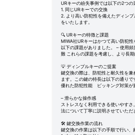
URキーの紛失事例では以下の2つ
1. 同じURキーでの交換
2. より高い防犯性を備えたディン
をいたします。
🔍 URキーの特徴と課題
MIWA社URキーはかつて高い防犯
以下の課題がありました。 – 使用
難 これらの課題を考慮し、より長
💡 ディンプルキーのご提案
鍵交換の際は、防犯性と耐久性を兼ね備
ます。この鍵の特長は以下の通りです
優れた防犯性能 ピッキング対策が
– 滑らかな操作感
ストレスなく利用できる使いやすさ
法について丁寧に説明させていただ
🛠 鍵交換作業の流れ
鍵交換の作業は以下の手順で行い、