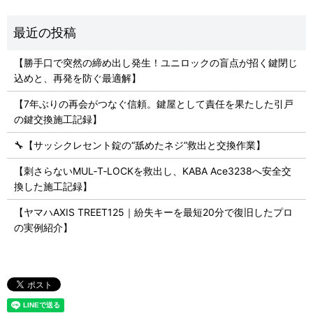
【勝手口で突然の締め出し発生！ユニロックの盲点が招く鍵閉じ
込めと、再発を防ぐ最適解】
【7年ぶりの再会がつなぐ信頼。鍵屋として責任を果たした引戸
の鍵交換施工記録】
🔧【サッシクレセント錠の“舐めたネジ”救出と交換作業】
【刺さらないMUL‑T‑LOCKを救出し、KABA Ace3238へ安全交
換した施工記録】
【ヤマハAXIS TREET125｜紛失キーを最短20分で復旧したプロ
の実例紹介】