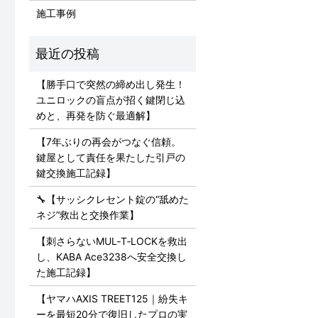
施工事例
【勝手口で突然の締め出し発生！
ユニロックの盲点が招く鍵閉じ込
めと、再発を防ぐ最適解】
【7年ぶりの再会がつなぐ信頼。
鍵屋として責任を果たした引戸の
鍵交換施工記録】
🔧【サッシクレセント錠の“舐めた
ネジ”救出と交換作業】
【刺さらないMUL‑T‑LOCKを救出
し、KABA Ace3238へ安全交換し
た施工記録】
【ヤマハAXIS TREET125｜紛失キ
ーを最短20分で復旧したプロの実