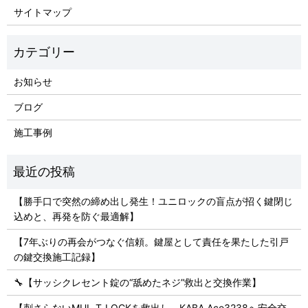
サイトマップ
お知らせ
ブログ
施工事例
【勝手口で突然の締め出し発生！ユニロックの盲点が招く鍵閉じ
込めと、再発を防ぐ最適解】
【7年ぶりの再会がつなぐ信頼。鍵屋として責任を果たした引戸
の鍵交換施工記録】
🔧【サッシクレセント錠の“舐めたネジ”救出と交換作業】
【刺さらないMUL‑T‑LOCKを救出し、KABA Ace3238へ安全交