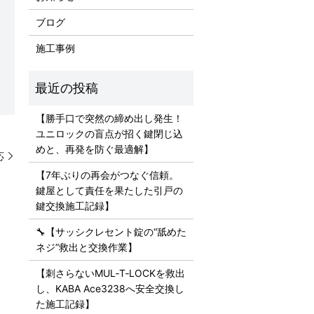
ブログ
施工事例
【勝手口で突然の締め出し発生！
ユニロックの盲点が招く鍵閉じ込
めと、再発を防ぐ最適解】
応
【7年ぶりの再会がつなぐ信頼。
鍵屋として責任を果たした引戸の
鍵交換施工記録】
🔧【サッシクレセント錠の“舐めた
ネジ”救出と交換作業】
【刺さらないMUL‑T‑LOCKを救出
し、KABA Ace3238へ安全交換し
た施工記録】