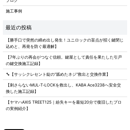
ブログ
施工事例
【勝手口で突然の締め出し発生！ユニロックの盲点が招く鍵閉じ
込めと、再発を防ぐ最適解】
【7年ぶりの再会がつなぐ信頼。鍵屋として責任を果たした引戸
の鍵交換施工記録】
🔧【サッシクレセント錠の“舐めたネジ”救出と交換作業】
【刺さらないMUL‑T‑LOCKを救出し、KABA Ace3238へ安全交
換した施工記録】
【ヤマハAXIS TREET125｜紛失キーを最短20分で復旧したプロ
の実例紹介】