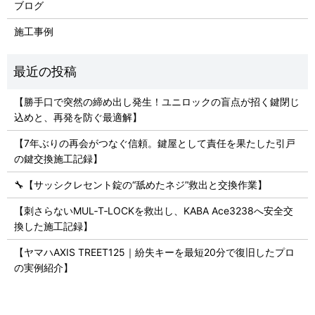
ブログ
施工事例
【勝手口で突然の締め出し発生！ユニロックの盲点が招く鍵閉じ
込めと、再発を防ぐ最適解】
【7年ぶりの再会がつなぐ信頼。鍵屋として責任を果たした引戸
の鍵交換施工記録】
🔧【サッシクレセント錠の“舐めたネジ”救出と交換作業】
【刺さらないMUL‑T‑LOCKを救出し、KABA Ace3238へ安全交
換した施工記録】
【ヤマハAXIS TREET125｜紛失キーを最短20分で復旧したプロ
の実例紹介】