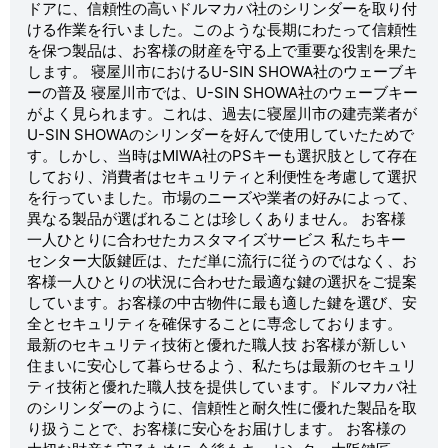
ドアに、信頼性の高いドルマカバ社のシリンダーを取り付
ける作業を行いました。このような長期にわたって信頼性
を保つ製品は、お客様の財産を守る上で重要な役割を果た
します。 寝屋川市におけるU-SIN SHOWA社のウェーブキ
ーの普及 寝屋川市では、U-SIN SHOWA社のウェーブキー
がよく見られます。これは、過去に寝屋川市の建売業者が
U-SIN SHOWAのシリンダーを好んで使用していたためで
す。しかし、当時はMIWA社のPSキーも選択肢として存在
しており、消費者はセキュリティと利便性を考慮して選択
を行っていました。市場のニーズや業者の好みによって、
異なる製品が選ばれることは珍しくありません。 お客様
一人ひとりに合わせたカスタマイズサービス 私たちキー
センター大阪鍵匠は、ただ単に流行に従うのではなく、お
客様一人ひとりの状況に合わせた最適な鍵の選択をご提案
しています。お客様の中古物件に最も適した鍵を選び、安
全とセキュリティを確保することに専念しております。
最新のセキュリティ技術と優れた職人技 お客様が新しい
住まいに安心して暮らせるよう、私たちは最新のセキュリ
ティ技術と優れた職人技を提供しています。ドルマカバ社
のシリンダーのように、信頼性と耐久性に優れた製品を取
り扱うことで、お客様に安心をお届けします。 お客様の