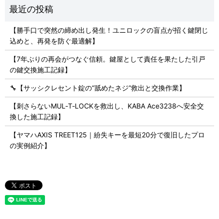
【勝手口で突然の締め出し発生！ユニロックの盲点が招く鍵閉じ
込めと、再発を防ぐ最適解】
【7年ぶりの再会がつなぐ信頼。鍵屋として責任を果たした引戸
の鍵交換施工記録】
🔧【サッシクレセント錠の“舐めたネジ”救出と交換作業】
【刺さらないMUL‑T‑LOCKを救出し、KABA Ace3238へ安全交
換した施工記録】
【ヤマハAXIS TREET125｜紛失キーを最短20分で復旧したプロ
の実例紹介】