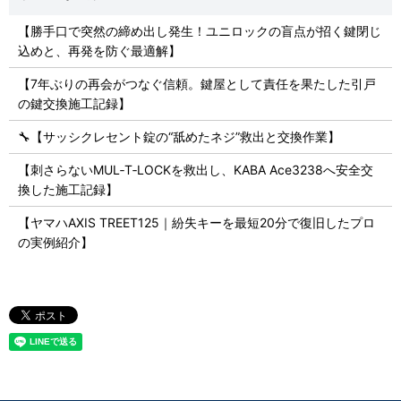
【勝手口で突然の締め出し発生！ユニロックの盲点が招く鍵閉じ
込めと、再発を防ぐ最適解】
【7年ぶりの再会がつなぐ信頼。鍵屋として責任を果たした引戸
の鍵交換施工記録】
🔧【サッシクレセント錠の“舐めたネジ”救出と交換作業】
【刺さらないMUL‑T‑LOCKを救出し、KABA Ace3238へ安全交
換した施工記録】
【ヤマハAXIS TREET125｜紛失キーを最短20分で復旧したプロ
の実例紹介】