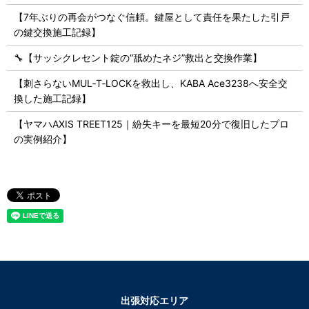
【7年ぶりの再会がつなぐ信頼。鍵屋として責任を果たした引戸
の鍵交換施工記録】
🔧【サッシクレセント錠の“舐めたネジ”救出と交換作業】
【刺さらないMUL‑T‑LOCKを救出し、KABA Ace3238へ安全交
換した施工記録】
【ヤマハAXIS TREET125｜紛失キーを最短20分で復旧したプロ
の実例紹介】
出張対応エリア