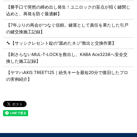
【勝手口で突然の締め出し発生！ユニロックの盲点が招く鍵閉じ
込めと、再発を防ぐ最適解】
【7年ぶりの再会がつなぐ信頼。鍵屋として責任を果たした引戸
の鍵交換施工記録】
🔧【サッシクレセント錠の“舐めたネジ”救出と交換作業】
【刺さらないMUL‑T‑LOCKを救出し、KABA Ace3238へ安全交
換した施工記録】
【ヤマハAXIS TREET125｜紛失キーを最短20分で復旧したプロ
の実例紹介】