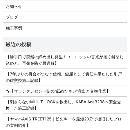
お知らせ
ブログ
施工事例
【勝手口で突然の締め出し発生！ユニロックの盲点が招く鍵閉じ
込めと、再発を防ぐ最適解】
【7年ぶりの再会がつなぐ信頼。鍵屋として責任を果たした引戸
の鍵交換施工記録】
🔧【サッシクレセント錠の“舐めたネジ”救出と交換作業】
【刺さらないMUL‑T‑LOCKを救出し、KABA Ace3238へ安全交
換した施工記録】
【ヤマハAXIS TREET125｜紛失キーを最短20分で復旧したプロ
の実例紹介】