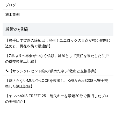
ブログ
施工事例
【勝手口で突然の締め出し発生！ユニロックの盲点が招く鍵閉じ
込めと、再発を防ぐ最適解】
【7年ぶりの再会がつなぐ信頼。鍵屋として責任を果たした引戸
の鍵交換施工記録】
🔧【サッシクレセント錠の“舐めたネジ”救出と交換作業】
【刺さらないMUL‑T‑LOCKを救出し、KABA Ace3238へ安全交
換した施工記録】
【ヤマハAXIS TREET125｜紛失キーを最短20分で復旧したプロ
の実例紹介】