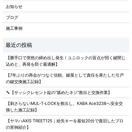
お知らせ
ブログ
施工事例
【勝手口で突然の締め出し発生！ユニロックの盲点が招く鍵閉じ
込めと、再発を防ぐ最適解】
【7年ぶりの再会がつなぐ信頼。鍵屋として責任を果たした引戸
の鍵交換施工記録】
🔧【サッシクレセント錠の“舐めたネジ”救出と交換作業】
【刺さらないMUL‑T‑LOCKを救出し、KABA Ace3238へ安全交
換した施工記録】
【ヤマハAXIS TREET125｜紛失キーを最短20分で復旧したプロ
の実例紹介】