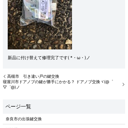
新品に付け替えて修理完了です( *・ω・)ノ
高槻市 引き違い戸の鍵交換
寝屋川市ドアノブの鍵が勝手にかかる？ ドアノブ交換ヾ(@゜
▽゜@)ノ
奈良市の出張鍵交換