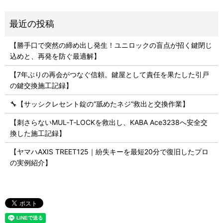
【勝手口で突然の締め出し発生！ユニロックの盲点が招く鍵閉じ
込めと、再発を防ぐ最適解】
【7年ぶりの再会がつなぐ信頼。鍵屋として責任を果たした引戸
の鍵交換施工記録】
🔧【サッシクレセント錠の“舐めたネジ”救出と交換作業】
【刺さらないMUL‑T‑LOCKを救出し、KABA Ace3238へ安全交
換した施工記録】
【ヤマハAXIS TREET125｜紛失キーを最短20分で復旧したプロ
の実例紹介】