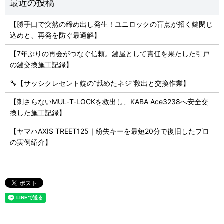
【勝手口で突然の締め出し発生！ユニロックの盲点が招く鍵閉じ
込めと、再発を防ぐ最適解】
【7年ぶりの再会がつなぐ信頼。鍵屋として責任を果たした引戸
の鍵交換施工記録】
🔧【サッシクレセント錠の“舐めたネジ”救出と交換作業】
【刺さらないMUL‑T‑LOCKを救出し、KABA Ace3238へ安全交
換した施工記録】
【ヤマハAXIS TREET125｜紛失キーを最短20分で復旧したプロ
の実例紹介】