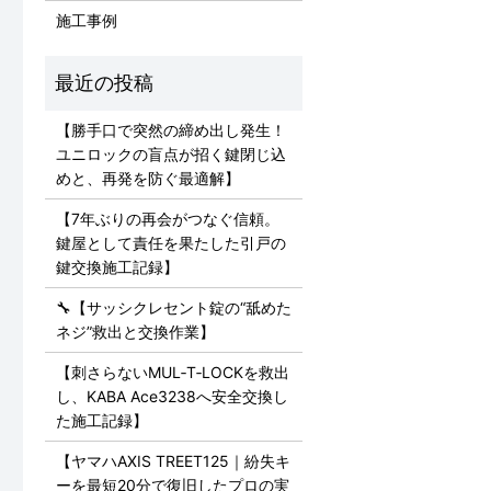
施工事例
【勝手口で突然の締め出し発生！
ユニロックの盲点が招く鍵閉じ込
めと、再発を防ぐ最適解】
【7年ぶりの再会がつなぐ信頼。
鍵屋として責任を果たした引戸の
鍵交換施工記録】
🔧【サッシクレセント錠の“舐めた
ネジ”救出と交換作業】
【刺さらないMUL‑T‑LOCKを救出
し、KABA Ace3238へ安全交換し
た施工記録】
【ヤマハAXIS TREET125｜紛失キ
ーを最短20分で復旧したプロの実