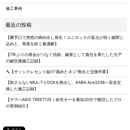
施工事例
【勝手口で突然の締め出し発生！ユニロックの盲点が招く鍵閉じ
込めと、再発を防ぐ最適解】
【7年ぶりの再会がつなぐ信頼。鍵屋として責任を果たした引戸
の鍵交換施工記録】
🔧【サッシクレセント錠の“舐めたネジ”救出と交換作業】
【刺さらないMUL‑T‑LOCKを救出し、KABA Ace3238へ安全交
換した施工記録】
【ヤマハAXIS TREET125｜紛失キーを最短20分で復旧したプロ
の実例紹介】