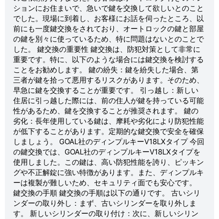
ションにお住まいで、急いで鍵を交換して欲しいとのこと
でした。現場に到着し、お客様にお話を伺ったところ、以
前にも一度鍵交換をされており、オートロックの鍵と部屋
の鍵を別々に使っているため、特に問題はないとのことで
した。 鍵交換の重要性 鍵交換は、防犯対策として非常に
重要です。特に、以下のような場合には鍵交換を検討する
ことをお勧めします。 鍵の紛失：鍵を紛失した場合、第
三者が鍵を拾って悪用するリスクがあります。そのため、
早急に鍵を交換することが重要です。 引っ越し：新しい
住居に引っ越した際には、前の住人が鍵を持っている可能
性があるため、鍵を交換することが推奨されます。 鍵の
劣化：長年使用している鍵は、摩耗や劣化により防犯性能
が低下することがあります。定期的な鍵交換で安全を確保
しましょう。 GOAL社のディンプルキーV18LXタイプ 今回
の鍵交換では、GOAL社のディンプルキーV18LXタイプを
使用しました。この鍵は、高い防犯性能を誇り、ピッキン
グや不正解錠に強い特徴があります。また、ディンプルキ
ーは複製が難しいため、セキュリティ面でも安心です。
鍵交換の手順 鍵交換の手順は以下の通りです。 古いシリ
ンダーの取り外し：まず、古いシリンダーを取り外しま
す。 新しいシリンダーの取り付け：次に、新しいシリン