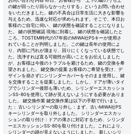
お問い合わせ内容 昨日、お客様から「上下の鍵のうち上
の鍵が回ったり回らなかったりする」というお問い合わせ
をいただきました。鍵の不具合は日常生活に大きな影響を
与えるため、迅速な対応が求められます。そこで、本日お
客様のご自宅に伺い、鍵の状態を確認することになりまし
た。 鍵の状態確認 現地に到着し、鍵の状態を確認したと
ころ、TOSTEM時代の17年前のMIWA社PSキーが使用さ
れていることが判明しました。この鍵は長年の使用によ
り、内部に汚れが溜まり、回りにくくなっている状態でし
た。洗浄すれば直る可能性が高いことをお伝えしました
が、お客様は今後のトラブルを避けるため、鍵の交換を希
望されました。 鍵交換の提案 お客様のご希望を受け、デ
ザインを崩さずにシリンダーカバーをそのまま使用し、鍵
を交換することを提案しました。しかし、ドアが薄いタイ
プでシリンダー後部も薄いため、シリンダーエスカッショ
ンSS-80を使用して跡が見えないようにする必要がありま
した。 鍵交換作業 鍵交換作業は以下の手順で行いまし
た： 古いシリンダーの取り外し：まず、古いMIWA社PS
キーシリンダーを取り外しました。 シリンダーエスカッ
ションの取り付け：ドアの薄さに対応するため、シリンダ
ーエスカッションSS-80を取り付けました。これにより、
シリンダーの跡が見えないようにしました。 新しいシリ