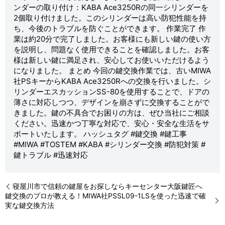
ンダーの取り付け：KABA Ace3250Rの同一シリンダーを
2個取り付けました。このシリンダーは高い防犯性能を持
ち、今後のトラブルを防ぐことができます。 作業完了 作
業は約20分で完了しました。お客様にも新しい鍵の使い方
を説明し、問題なく使用できることを確認しました。お客
様は新しい鍵に満足され、安心してお使いいただけるよう
になりました。 まとめ 今回の鍵交換作業では、古いMIWA
社PSキーからKABA Ace3250Rへの交換を行いました。シ
リンダーエスカッションSS-80を使用することで、ドアの
薄さに対応しつつ、デザインを崩さずに交換することがで
きました。鍵の不具合でお困りの方は、ぜひ当社にご相談
ください。迅速かつ丁寧な対応で、安心・安全な生活をサ
ポートいたします。 ハッシュタグ #鍵交換 #鍵工事
#MIWA #TOSTEM #KABA #シリンダー交換 #防犯対策 #
鍵トラブル #迅速対応
寝屋川市で信頼の鍵屋をお探しならキーセンター大阪鍵匠へ
鍵交換のプロが教える！MIWA社PSSL09-1LSを使った迅速で確
実な鍵交換方法