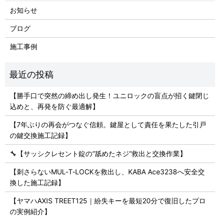
お知らせ
ブログ
施工事例
【勝手口で突然の締め出し発生！ユニロックの盲点が招く鍵閉じ
込めと、再発を防ぐ最適解】
【7年ぶりの再会がつなぐ信頼。鍵屋として責任を果たした引戸
の鍵交換施工記録】
🔧【サッシクレセント錠の“舐めたネジ”救出と交換作業】
【刺さらないMUL‑T‑LOCKを救出し、KABA Ace3238へ安全交
換した施工記録】
【ヤマハAXIS TREET125｜紛失キーを最短20分で復旧したプロ
の実例紹介】