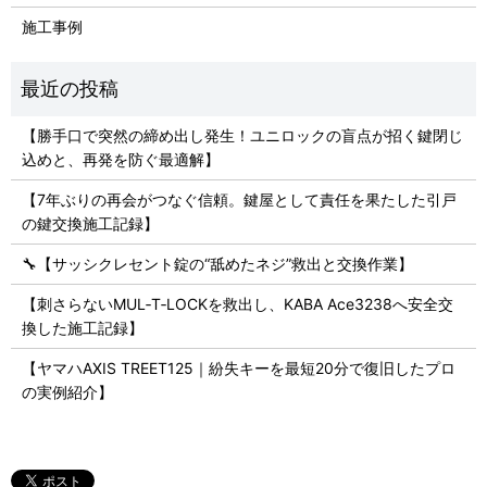
施工事例
【勝手口で突然の締め出し発生！ユニロックの盲点が招く鍵閉じ
込めと、再発を防ぐ最適解】
【7年ぶりの再会がつなぐ信頼。鍵屋として責任を果たした引戸
の鍵交換施工記録】
🔧【サッシクレセント錠の“舐めたネジ”救出と交換作業】
【刺さらないMUL‑T‑LOCKを救出し、KABA Ace3238へ安全交
換した施工記録】
【ヤマハAXIS TREET125｜紛失キーを最短20分で復旧したプロ
の実例紹介】